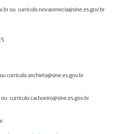
v.br
ou
curriculo.novavenecia@sine.es.gov.br
ES
ou
curriculo.anchieta@sine.es.gov.br
ou
curriculo.cachoeiro@sine.es.gov.br
br