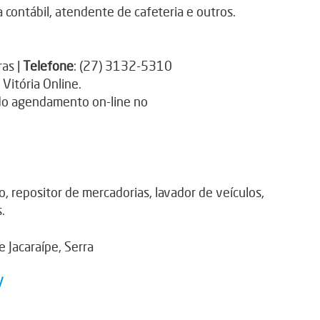
a contábil, atendente de cafeteria e outros.
ras |
Telefone
:
(27) 3132-5310
 Vitória Online.
 do agendamento on-line no
ro, repositor de mercadorias, lavador de veículos,
.
e Jacaraípe, Serra
/