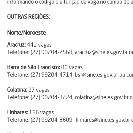
informando o código e a função da vaga no campo de 
OUTRAS REGIÕES:
Norte/Noroeste
Aracruz:
441 vagas
Telefone: (27) 99204-2568,
aracruz@sine.es.gov.br
o
Barra de São Francisco:
80 vagas
Telefone: (27) 99204-4714,
bsf@sine.es.gov.br
ou
cu
Colatina:
27 vagas
Telefone: (27) 99204-3224,
colatina@sine.es.gov.br
o
Linhares:
166 vagas
Telefone: (27) 99204-3609,
linhares@sine.es.gov.br