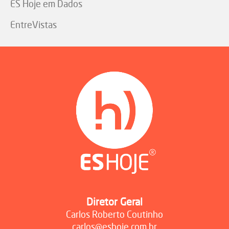
ES Hoje em Dados
EntreVistas
Diretor Geral
Carlos Roberto Coutinho
carlos@eshoje.com.br