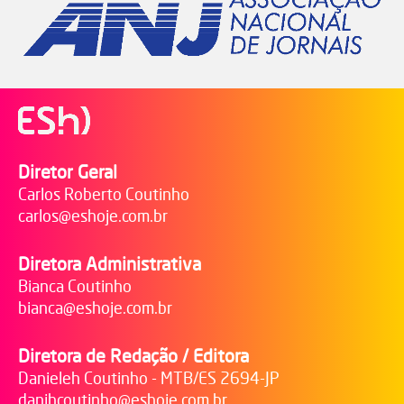
Diretor Geral
Carlos Roberto Coutinho
carlos@eshoje.com.br
Diretora Administrativa
Bianca Coutinho
bianca@eshoje.com.br
Diretora de Redação / Editora
Danieleh Coutinho - MTB/ES 2694-JP
danihcoutinho@eshoje.com.br