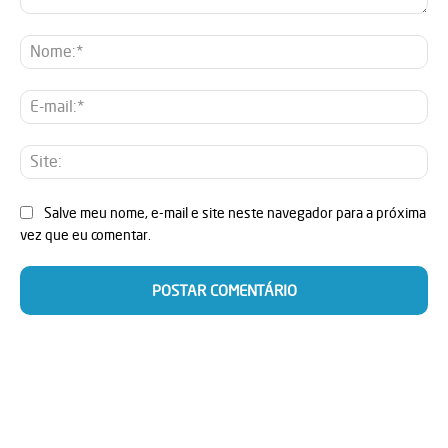
Comentário:
No
E-
mai
Sit
Salve meu nome, e-mail e site neste navegador para a próxima
vez que eu comentar.