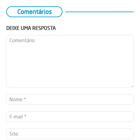
Comentários
DEIXE UMA RESPOSTA
Comentário:
No
E-
mai
Sit