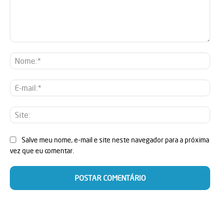
Comentário:
No
E-
mai
Sit
Salve meu nome, e-mail e site neste navegador para a próxima
vez que eu comentar.