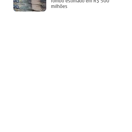
rombo estimado em R$ 500
milhões