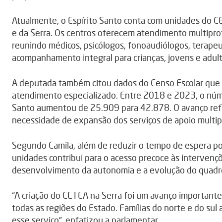
Atualmente, o Espírito Santo conta com unidades do 
e da Serra. Os centros oferecem atendimento multiprof
reunindo médicos, psicólogos, fonoaudiólogos, terapeu
acompanhamento integral para crianças, jovens e adult
A deputada também citou dados do Censo Escolar que 
atendimento especializado. Entre 2018 e 2023, o núme
Santo aumentou de 25.909 para 42.878. O avanço reflet
necessidade de expansão dos serviços de apoio multipr
Segundo Camila, além de reduzir o tempo de espera por
unidades contribui para o acesso precoce às intervenç
desenvolvimento da autonomia e a evolução do quadro
“A criação do CETEA na Serra foi um avanço importante
todas as regiões do Estado. Famílias do norte e do su
esse serviço”, enfatizou a parlamentar.