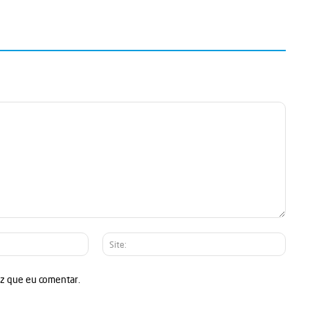
E-
Site:
mail:*
ez que eu comentar.