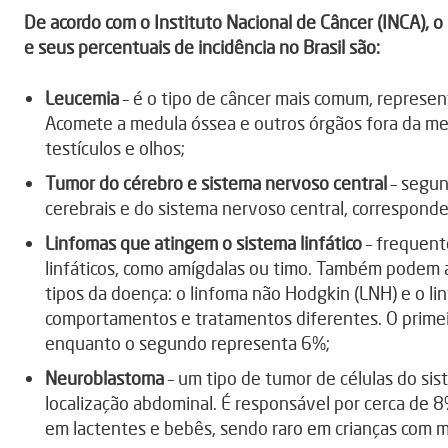
De acordo com o Instituto Nacional de Câncer (INCA), 
e seus percentuais de incidência no Brasil são:
Leucemia
– é o tipo de câncer mais comum, represe
Acomete a medula óssea e outros órgãos fora da med
testículos e olhos;
Tumor do cérebro e sistema nervoso central
– segun
cerebrais e do sistema nervoso central, correspond
Linfomas que atingem o sistema linfático
– frequent
linfáticos, como amígdalas ou timo. Também podem a
tipos da doença: o linfoma não Hodgkin (LNH) e o li
comportamentos e tratamentos diferentes. O primei
enquanto o segundo representa 6%;
Neuroblastoma
– um tipo de tumor de células do si
localização abdominal. É responsável por cerca de 8
em lactentes e bebês, sendo raro em crianças com m