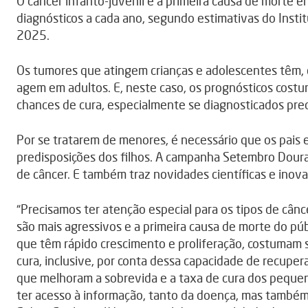
O câncer infanto-juvenil é a primeira causa de morte e
diagnósticos a cada ano, segundo estimativas do Instit
2025.
Os tumores que atingem crianças e adolescentes têm,
agem em adultos. E, neste caso, os prognósticos cost
chances de cura, especialmente se diagnosticados pr
Por se tratarem de menores, é necessário que os pais
predisposições dos filhos. A campanha Setembro Doura
de câncer. E também traz novidades científicas e inova
“Precisamos ter atenção especial para os tipos de cânc
são mais agressivos e a primeira causa de morte do púb
que têm rápido crescimento e proliferação, costumam 
cura, inclusive, por conta dessa capacidade de recuper
que melhoram a sobrevida e a taxa de cura dos peque
ter acesso à informação, tanto da doença, mas também