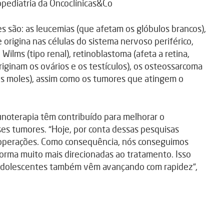
opediatria da Oncoclínicas&Co
 são: as leucemias (que afetam os glóbulos brancos),
e origina nas células do sistema nervoso periférico,
ilms (tipo renal), retinoblastoma (afeta a retina,
riginam os ovários e os testículos), os osteossarcoma
es moles), assim como os tumores que atingem o
unoterapia têm contribuído para melhorar o
es tumores. “Hoje, por conta dessas pesquisas
as operações. Como consequência, nós conseguimos
rma muito mais direcionadas ao tratamento. Isso
 adolescentes também vêm avançando com rapidez”,