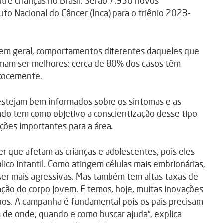
ntre crianças no Brasil. Serão 7.930 novos
uto Nacional do Câncer (Inca) para o triênio 2023-
 em geral, comportamentos diferentes daqueles que
umam ser melhores: cerca de 80% dos casos têm
ecocemente.
 estejam bem informados sobre os sintomas e as
do tem como objetivo a conscientização desse tipo
ções importantes para a área.
er que afetam as crianças e adolescentes, pois eles
lico infantil. Como atingem células mais embrionárias,
ser mais agressivas. Mas também tem altas taxas de
ação do corpo jovem. E temos, hoje, muitas inovações
nos. A campanha é fundamental pois os pais precisam
 de onde, quando e como buscar ajuda”, explica