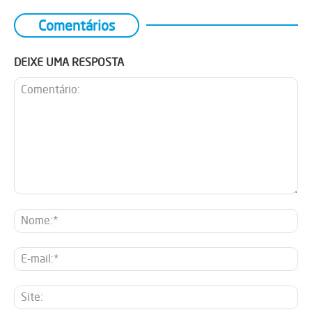
Comentários
DEIXE UMA RESPOSTA
Comentário:
No
E-
mai
Sit