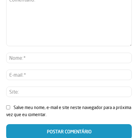
Comentário:
No
E-
mai
Sit
Salve meu nome, e-mail e site neste navegador para a próxima
vez que eu comentar.