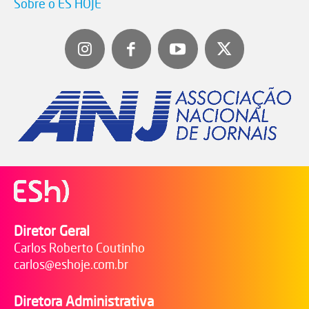
Sobre o ES HOJE
Diretor Geral
Carlos Roberto Coutinho
carlos@eshoje.com.br
Diretora Administrativa