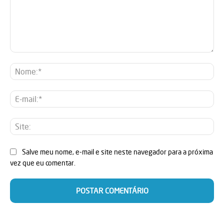
Comentário:
No
E-
mai
Sit
Salve meu nome, e-mail e site neste navegador para a próxima
vez que eu comentar.