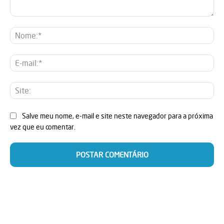
Comentário:
No
E-
mai
Sit
Salve meu nome, e-mail e site neste navegador para a próxima
vez que eu comentar.