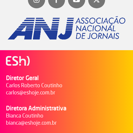
Diretor Geral
Carlos Roberto Coutinho
carlos@eshoje.com.br
Diretora Administrativa
Bianca Coutinho
bianca@eshoje.com.br