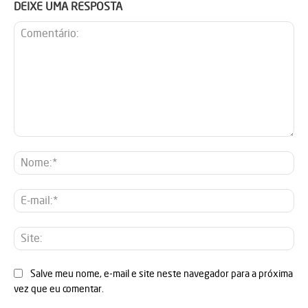
DEIXE UMA RESPOSTA
Comentário:
No
E-
mai
Sit
Salve meu nome, e-mail e site neste navegador para a próxima
vez que eu comentar.