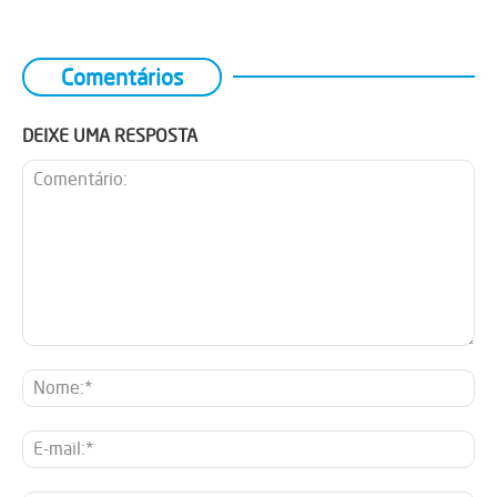
Comentários
DEIXE UMA RESPOSTA
Comentário:
No
E-
mai