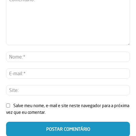
Comentário:
No
E-
mai
Sit
Salve meu nome, e-mail e site neste navegador para a próxima
vez que eu comentar.