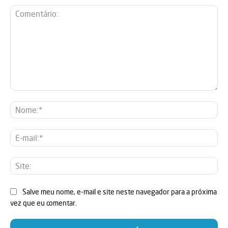
Comentário:
No
E-
mai
Sit
Salve meu nome, e-mail e site neste navegador para a próxima
vez que eu comentar.