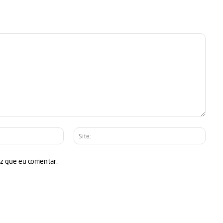
E-
Site:
mail:*
ez que eu comentar.