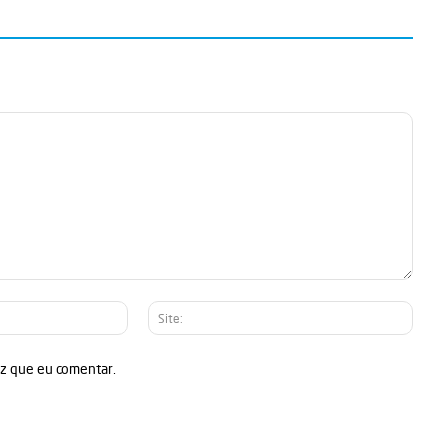
E-
Site:
mail:*
ez que eu comentar.