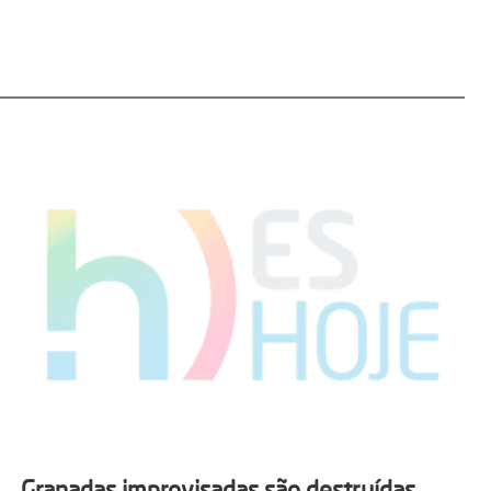
Granadas improvisadas são destruídas