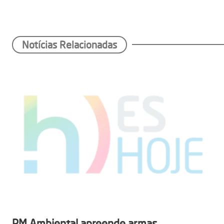
Notícias Relacionadas
PM Ambiental apreende armas,