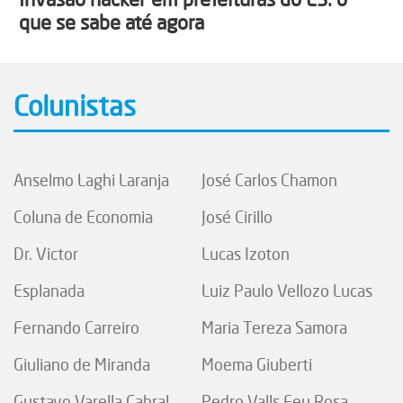
que se sabe até agora
Colunistas
Anselmo Laghi Laranja
José Carlos Chamon
Coluna de Economia
José Cirillo
Dr. Victor
Lucas Izoton
Esplanada
Luiz Paulo Vellozo Lucas
Fernando Carreiro
Maria Tereza Samora
Giuliano de Miranda
Moema Giuberti
Gustavo Varella Cabral
Pedro Valls Feu Rosa