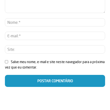
Comentário:
No
E-
mai
Sit
Salve meu nome, e-mail e site neste navegador para a próxima
vez que eu comentar.