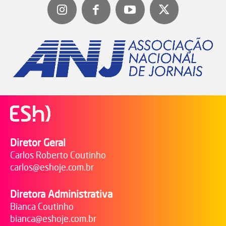
Diretor Geral
Carlos Roberto Coutinho
carlos@eshoje.com.br
Diretora Administrativa
Bianca Coutinho
bianca@eshoje.com.br