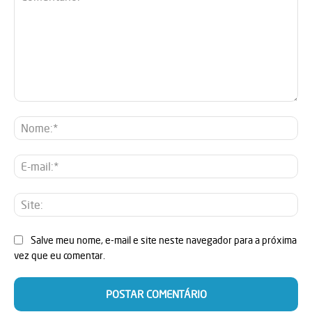
Comentário:
No
E-
mai
Sit
Salve meu nome, e-mail e site neste navegador para a próxima
vez que eu comentar.