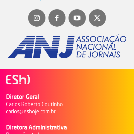
Diretor Geral
Carlos Roberto Coutinho
carlos@eshoje.com.br
Diretora Administrativa