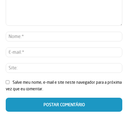
Comentário:
No
E-
mai
Sit
Salve meu nome, e-mail e site neste navegador para a próxima
vez que eu comentar.