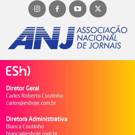
Diretor Geral
Carlos Roberto Coutinho
carlos@eshoje.com.br
Diretora Administrativa
Bianca Coutinho
bianca@eshoje.com.br