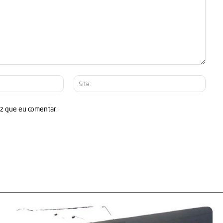
E-
Site:
mail:*
ez que eu comentar.