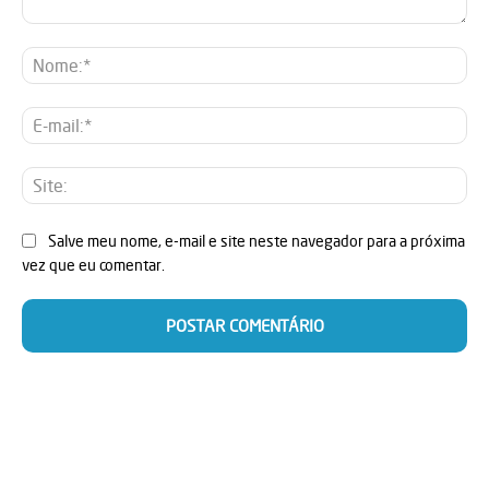
Comentário:
No
E-
mai
Sit
Salve meu nome, e-mail e site neste navegador para a próxima
vez que eu comentar.