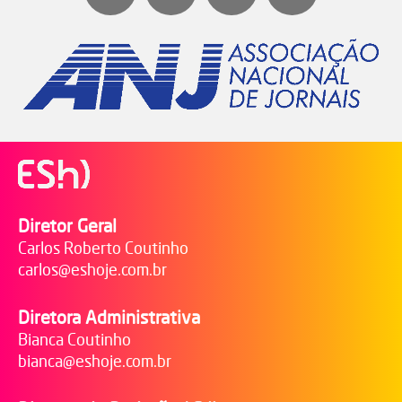
Diretor Geral
Carlos Roberto Coutinho
carlos@eshoje.com.br
Diretora Administrativa
Bianca Coutinho
bianca@eshoje.com.br