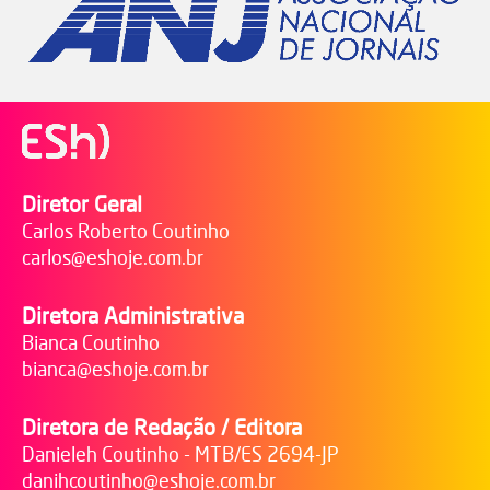
Diretor Geral
Carlos Roberto Coutinho
carlos@eshoje.com.br
Diretora Administrativa
Bianca Coutinho
bianca@eshoje.com.br
Diretora de Redação / Editora
Danieleh Coutinho - MTB/ES 2694-JP
danihcoutinho@eshoje.com.br