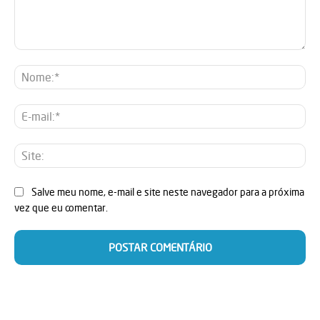
Comentário:
No
E-
mai
Sit
Salve meu nome, e-mail e site neste navegador para a próxima
vez que eu comentar.