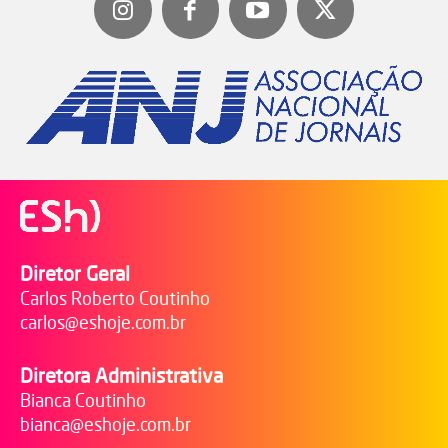
Diretor Geral
Carlos Roberto Coutinho
carlos@eshoje.com.br
Diretora Administrativa
Bianca Coutinho
bianca@eshoje.com.br