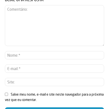
Comentário:
No
E-
mai
Sit
Salve meu nome, e-mail e site neste navegador para a próxima
vez que eu comentar.