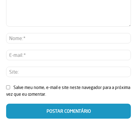
Comentário:
No
E-
mai
Sit
Salve meu nome, e-mail e site neste navegador para a próxima
vez que eu comentar.