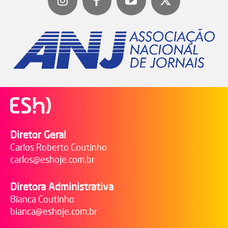
Diretor Geral
Carlos Roberto Coutinho
carlos@eshoje.com.br
Diretora Administrativa
Bianca Coutinho
bianca@eshoje.com.br