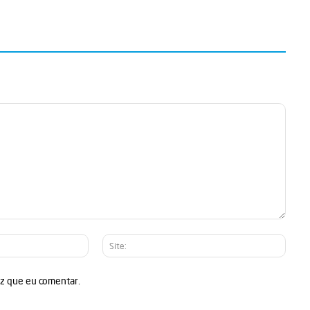
E-
Site:
mail:*
ez que eu comentar.