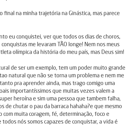
 final na minha trajetória na Ginástica, mas parece
nto eu conquistei, ver que todos os dias de choros,
os e conquistas me levaram TÃO longe! Nem nos meus
leta olímpica da história do meu país, mas Deus sim!
tural de ser um exemplo, tem um poder muito grande
tao natural que não se torna um problema e nem me
tanto pra aprender ainda, mas trago comigo uma
ais importantíssimos que muitas vezes valem a
 super heroína e sim uma pessoa que tambem falha,
os de chutar o pau da barraca hahaha?e que mesmo
o com muita coragem, fé, determinação, foco e
e todos nós somos capazes de conquistar, a vida é