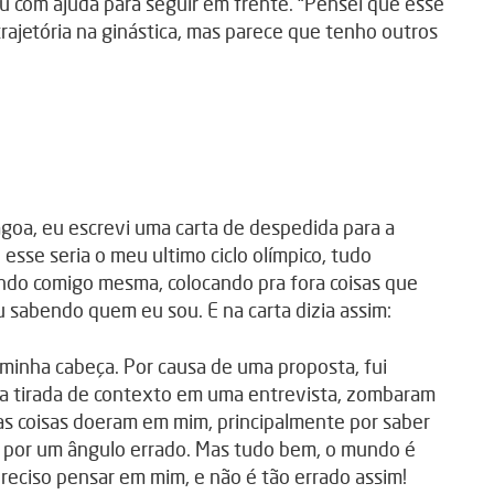
ou com ajuda para seguir em frente. “Pensei que esse
trajetória na ginástica, mas parece que tenho outros
oa, eu escrevi uma carta de despedida para a
 esse seria o meu ultimo ciclo olímpico, tudo
lando comigo mesma, colocando pra fora coisas que
abendo quem eu sou. E na carta dizia assim:
 minha cabeça. Por causa de uma proposta, fui
ra tirada de contexto em uma entrevista, zombaram
as coisas doeram em mim, principalmente por saber
m por um ângulo errado. Mas tudo bem, o mundo é
reciso pensar em mim, e não é tão errado assim!