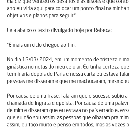
Ela diz que venceu os desafios e as lesões e que cont
ano eu viria aqui para colocar um ponto final na minha 
objetivos e planos para seguir.”
Leia abaixo o texto divulgado hoje por Rebeca:
“E mais um ciclo chegou ao fim.
No dia 16/03/ 2024, em um momento de tristeza e mag
ginástica no notas do meu celular. Eu tinha certeza que
terminaria depois de Paris e nessa carta eu estava fa
pessoas me disseram e que me machucaram, mesmo eu s
Por causa de uma frase, falaram que o sucesso subiu a
chamada de ingrata e egoísta. Por causa de uma palav
de mim e disseram que eu estava no país errado e, ess
que eu não sou assim, as pessoas que olharam pra mi
assim, eu faço muito e penso em todos, mas as vezes p