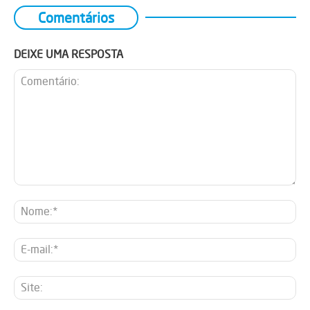
Comentários
DEIXE UMA RESPOSTA
Comentário:
No
E-
mai
Sit