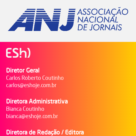
Diretor Geral
Carlos Roberto Coutinho
carlos@eshoje.com.br
Diretora Administrativa
Bianca Coutinho
bianca@eshoje.com.br
Diretora de Redação / Editora