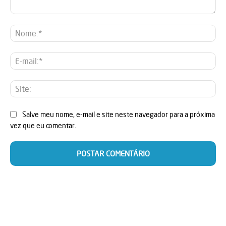
Comentário:
No
E-
mai
Sit
Salve meu nome, e-mail e site neste navegador para a próxima
vez que eu comentar.