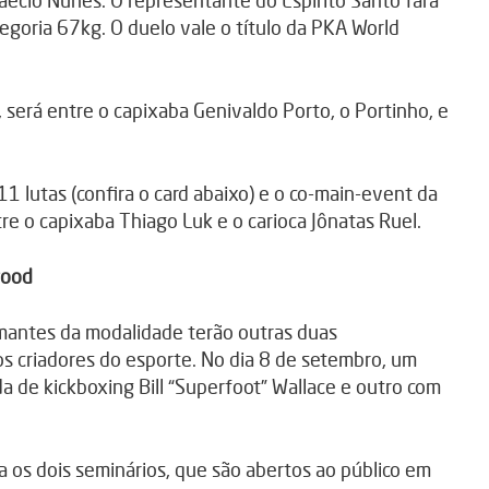
écio Nunes. O representante do Espírito Santo fará
tegoria 67kg. O duelo vale o título da PKA World
s, será entre o capixaba Genivaldo Porto, o Portinho, e
11 lutas (confira o card abaixo) e o co-main-event da
tre o capixaba Thiago Luk e o carioca Jônatas Ruel.
wood
mantes da modalidade terão outras duas
 criadores do esporte. No dia 8 de setembro, um
a de kickboxing Bill “Superfoot” Wallace e outro com
a os dois seminários, que são abertos ao público em