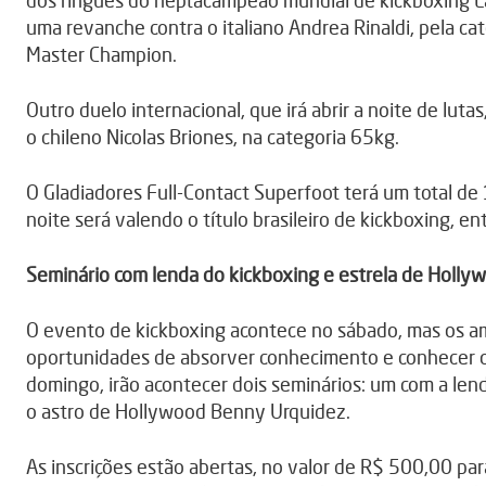
dos ringues do heptacampeão mundial de kickboxing La
uma revanche contra o italiano Andrea Rinaldi, pela ca
Master Champion.
Outro duelo internacional, que irá abrir a noite de luta
o chileno Nicolas Briones, na categoria 65kg.
O Gladiadores Full-Contact Superfoot terá um total de 
noite será valendo o título brasileiro de kickboxing, en
Seminário com lenda do kickboxing e estrela de Holly
O evento de kickboxing acontece no sábado, mas os a
oportunidades de absorver conhecimento e conhecer os
domingo, irão acontecer dois seminários: um com a lend
o astro de Hollywood Benny Urquidez.
As inscrições estão abertas, no valor de R$ 500,00 par