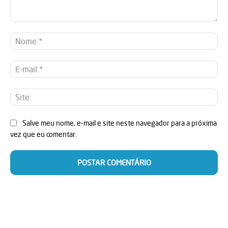
Comentário:
No
E-
mai
Sit
Salve meu nome, e-mail e site neste navegador para a próxima
vez que eu comentar.