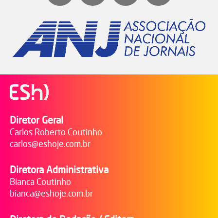
Diretor Geral
Carlos Roberto Coutinho
carlos@eshoje.com.br
Diretora Administrativa
Bianca Coutinho
bianca@eshoje.com.br