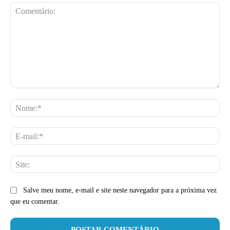
Comentário:
No
E-
mai
Site
Salve meu nome, e-mail e site neste navegador para a próxima vez
que eu comentar.