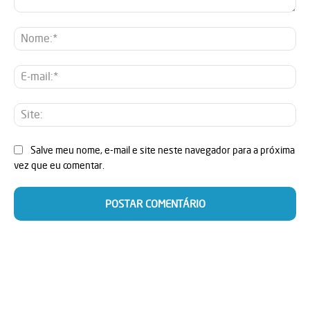
Comentário:
No
E-
mai
Sit
Salve meu nome, e-mail e site neste navegador para a próxima
vez que eu comentar.