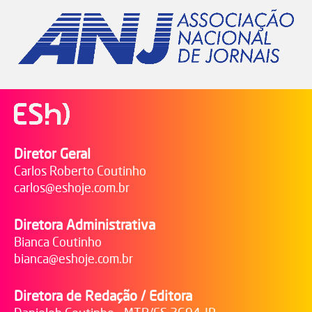
Diretor Geral
Carlos Roberto Coutinho
carlos@eshoje.com.br
Diretora Administrativa
Bianca Coutinho
bianca@eshoje.com.br
Diretora de Redação / Editora