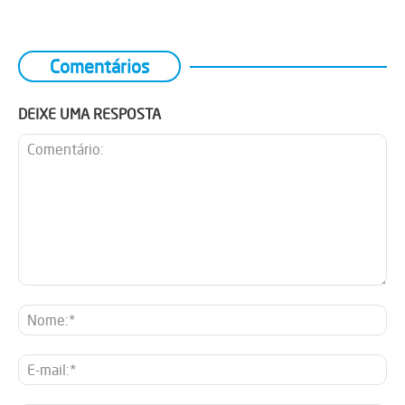
Comentários
DEIXE UMA RESPOSTA
Comentário:
No
E-
mai