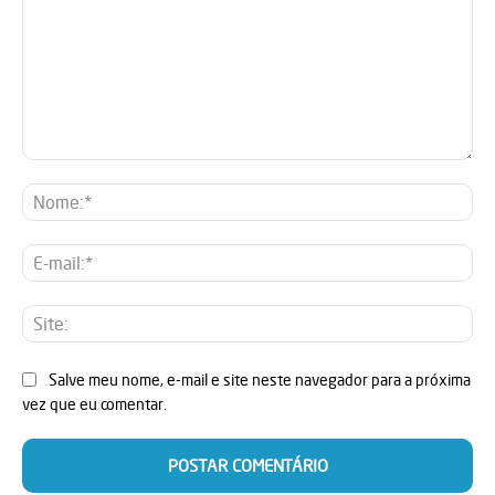
Comentário:
No
E-
mai
Sit
Salve meu nome, e-mail e site neste navegador para a próxima
vez que eu comentar.