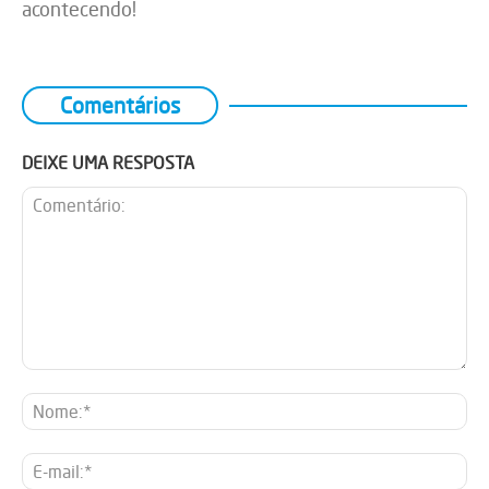
acontecendo!
Comentários
DEIXE UMA RESPOSTA
Comentário:
No
E-
mai