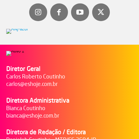
Diretor Geral
Carlos Roberto Coutinho
carlos@eshoje.com.br
Diretora Administrativa
Bianca Coutinho
bianca@eshoje.com.br
Diretora de Redação / Editora