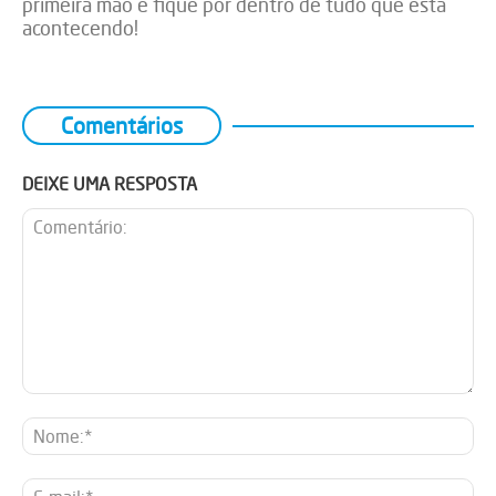
primeira mão e fique por dentro de tudo que está
acontecendo!
Comentários
DEIXE UMA RESPOSTA
Comentário:
No
E-