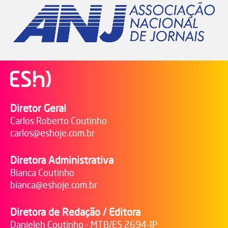
Diretor Geral
Carlos Roberto Coutinho
carlos@eshoje.com.br
Diretora Administrativa
Bianca Coutinho
bianca@eshoje.com.br
Diretora de Redação / Editora
Danieleh Coutinho - MTB/ES 2694-JP