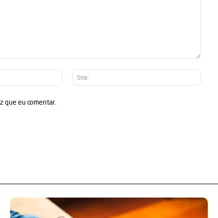
E-
Site:
mail:*
ez que eu comentar.