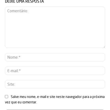
DEIXE UMA RESPOSTA
Comentário:
No
E-
mai
Sit
Salve meu nome, e-mail e site neste navegador para a próxima
vez que eu comentar.