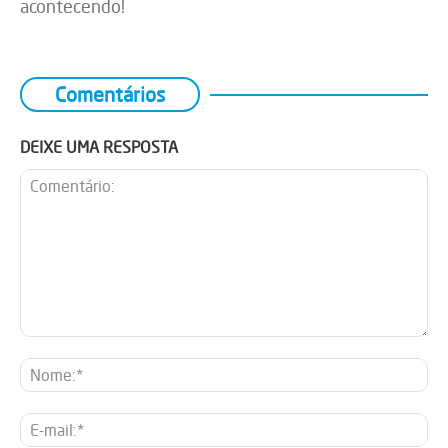
acontecendo!
Comentários
DEIXE UMA RESPOSTA
Comentário:
No
E-
mai