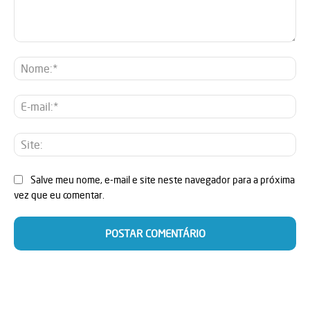
Comentário:
No
E-
mai
Sit
Salve meu nome, e-mail e site neste navegador para a próxima
vez que eu comentar.