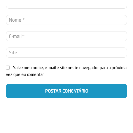
Comentário:
No
E-
mai
Sit
Salve meu nome, e-mail e site neste navegador para a próxima
vez que eu comentar.