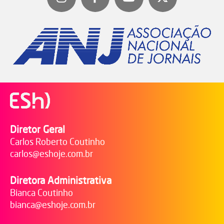
Diretor Geral
Carlos Roberto Coutinho
carlos@eshoje.com.br
Diretora Administrativa
Bianca Coutinho
bianca@eshoje.com.br