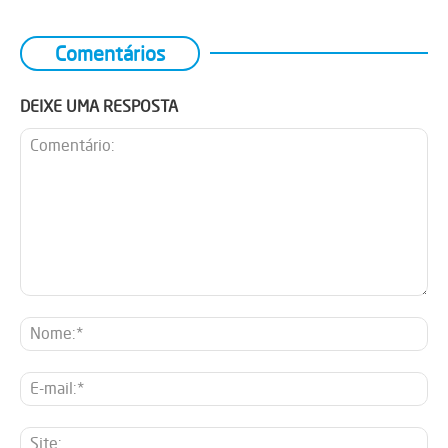
Comentários
DEIXE UMA RESPOSTA
Comentário:
No
E-
mai
Sit