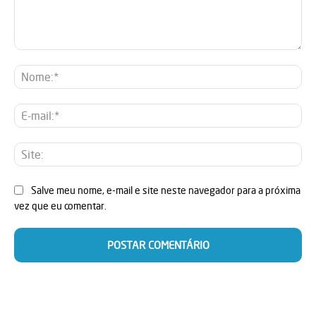
Comentário:
No
E-
mai
Sit
Salve meu nome, e-mail e site neste navegador para a próxima
vez que eu comentar.