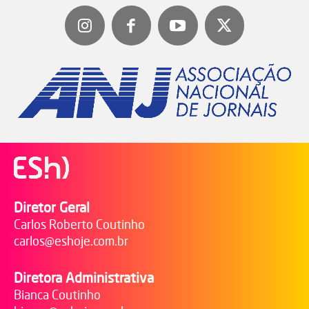
Diretor Geral
Carlos Roberto Coutinho
carlos@eshoje.com.br
Diretora Administrativa
Bianca Coutinho