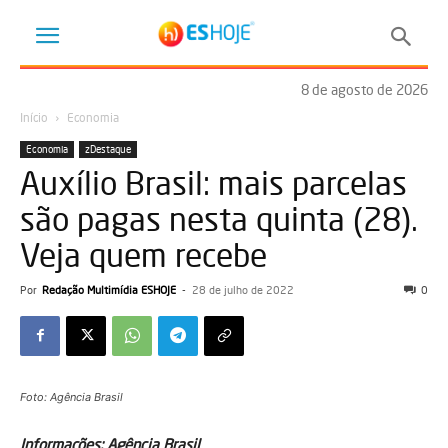
8 de agosto de 2026
Início
Economia
Economia
zDestaque
Auxílio Brasil: mais parcelas
são pagas nesta quinta (28).
Veja quem recebe
Por
Redação Multimídia ESHOJE
-
28 de julho de 2022
0
Foto: Agência Brasil
Informações: Agência Brasil