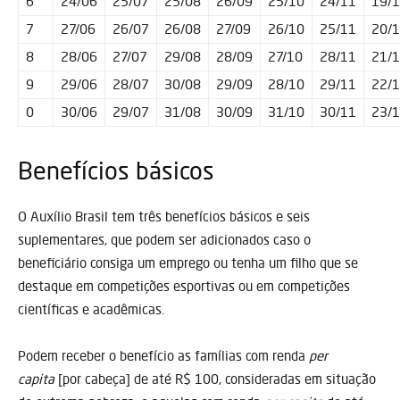
6
24/06
25/07
25/08
26/09
25/10
24/11
19/
7
27/06
26/07
26/08
27/09
26/10
25/11
20/
8
28/06
27/07
29/08
28/09
27/10
28/11
21/
9
29/06
28/07
30/08
29/09
28/10
29/11
22/
0
30/06
29/07
31/08
30/09
31/10
30/11
23/
Benefícios básicos
O Auxílio Brasil tem três benefícios básicos e seis
suplementares, que podem ser adicionados caso o
beneficiário consiga um emprego ou tenha um filho que se
destaque em competições esportivas ou em competições
científicas e acadêmicas.
Podem receber o benefício as famílias com renda
per
capita
[por cabeça] de até R$ 100, consideradas em situação