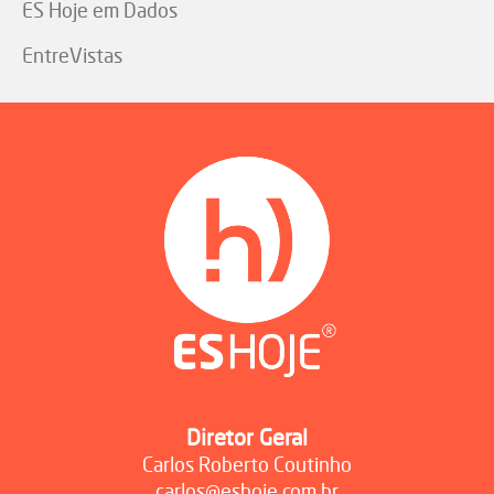
ES Hoje em Dados
EntreVistas
Diretor Geral
Carlos Roberto Coutinho
carlos@eshoje.com.br