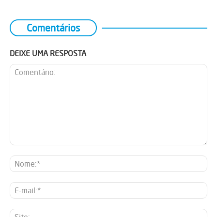
Comentários
DEIXE UMA RESPOSTA
Comentário:
No
E-
mai
Sit